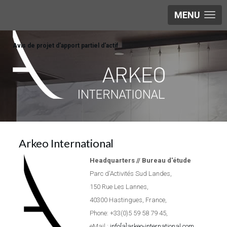
MENU
Avis de projet d'apport partiel d'actif
Arkeo International
Headquarters // Bureau d'étude
Parc d'Activités Sud Landes,
150 Rue Les Lannes,
40300 Hastingues, France,
Phone: +33(0)5 59 58 79 45,
eMail :
info[a]arkeo-international.com